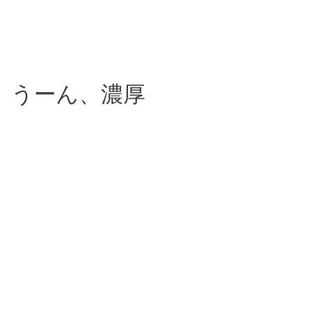
うーん、濃厚