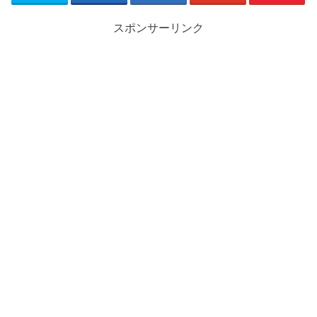
スポンサーリンク