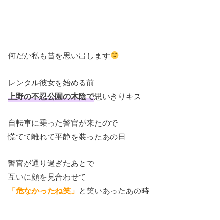
何だか私も昔を思い出します
レンタル彼女を始める前
上野の不忍公園の木陰で
思いきりキス
自転車に乗った警官が来たので
慌てて離れて平静を装ったあの日
警官が通り過ぎたあとで
互いに顔を見合わせて
「危なかったね笑」
と笑いあったあの時