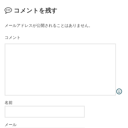
コメントを残す
メールアドレスが公開されることはありません。
コメント
名前
メール