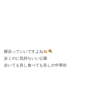
横浜っていいですよね
歩くのに気持ちいい公園
歩いても良し食べても良しの中華街