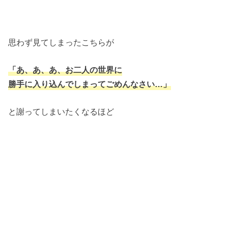
思わず見てしまったこちらが
「あ、あ、あ、お二人の世界に
勝手に入り込んでしまってごめんなさい…」
と謝ってしまいたくなるほど