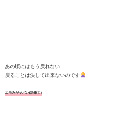
あの頃にはもう戻れない
戻ることは決して出来ないのです
エモみがヤバい(語彙力)