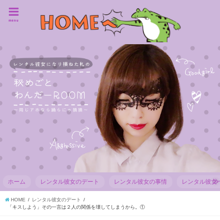
menu
ホーム
レンタル彼女のデート
レンタル彼女の事情
レンタル彼女
HOME
レンタル彼女のデート
「キスしよう」その一言は２人の関係を壊してしまうから。①