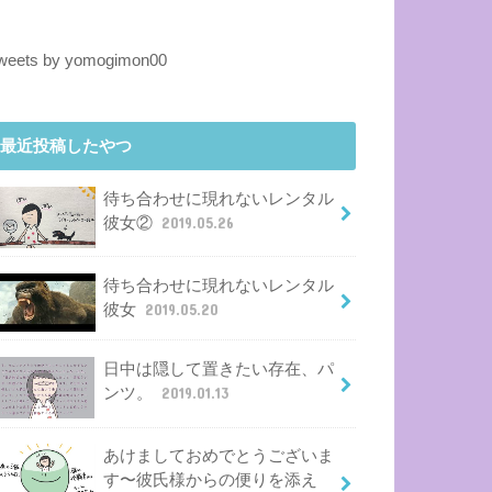
weets by yomogimon00
最近投稿したやつ
待ち合わせに現れないレンタル
彼女②
2019.05.26
待ち合わせに現れないレンタル
彼女
2019.05.20
日中は隠して置きたい存在、パ
ンツ。
2019.01.13
あけましておめでとうございま
す〜彼氏様からの便りを添え