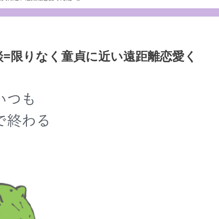
談=限りなく童貞に近い遠距離恋愛く