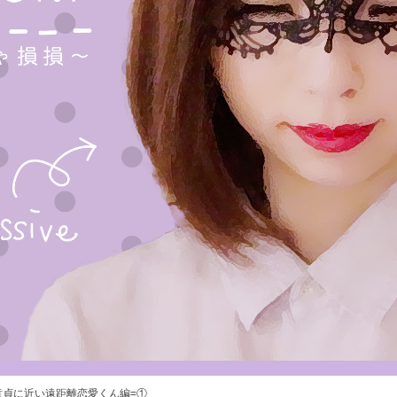
童貞に近い遠距離恋愛くん編=①