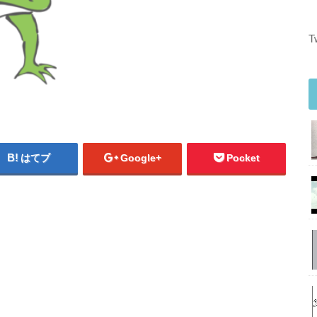
T
はてブ
Google+
Pocket