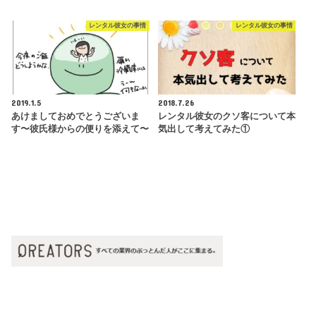
レンタル彼女の事情
レンタル彼女の事情
2019.1.5
2018.7.26
あけましておめでとうございま
レンタル彼女のクソ客について本
す〜彼氏様からの便りを添えて〜
気出して考えてみた①