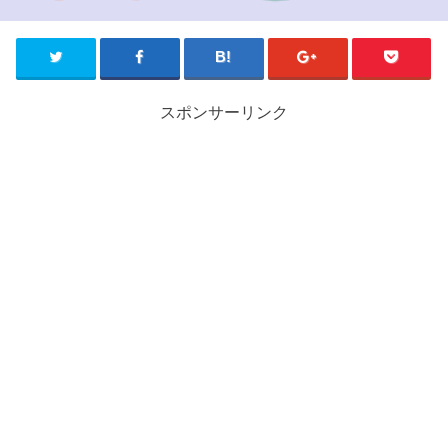
スポンサーリンク