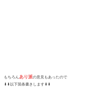
あり派
もちろん
の意見もあったので
⬇︎⬇︎以下箇条書きします⬇︎⬇︎