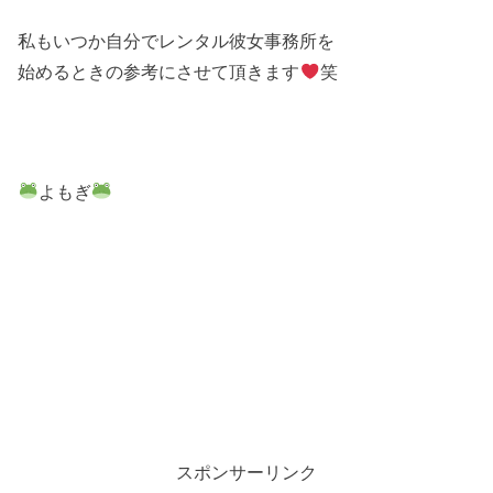
私もいつか自分でレンタル彼女事務所を
始めるときの参考にさせて頂きます
笑
よもぎ
スポンサーリンク