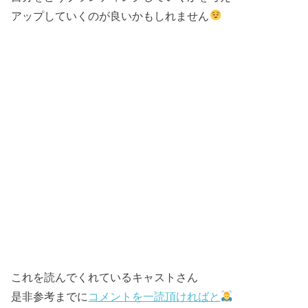
アップしていくのが良いかもしれません
これを読んでくれているキャストさん
是非参考までに
コメントを一読頂ければと