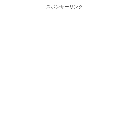
スポンサーリンク