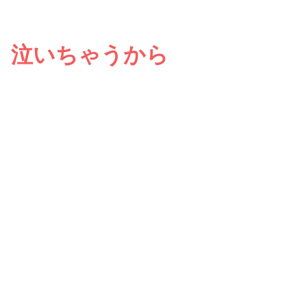
泣いちゃうから