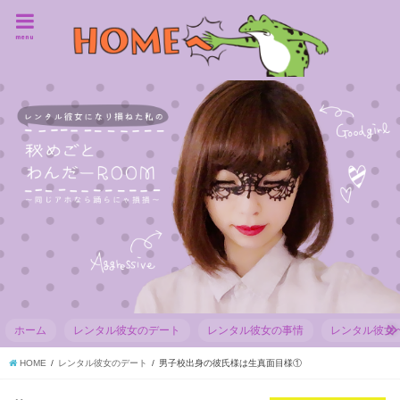
menu
ホーム
レンタル彼女のデート
レンタル彼女の事情
レンタル彼女
HOME
レンタル彼女のデート
男子校出身の彼氏様は生真面目様①