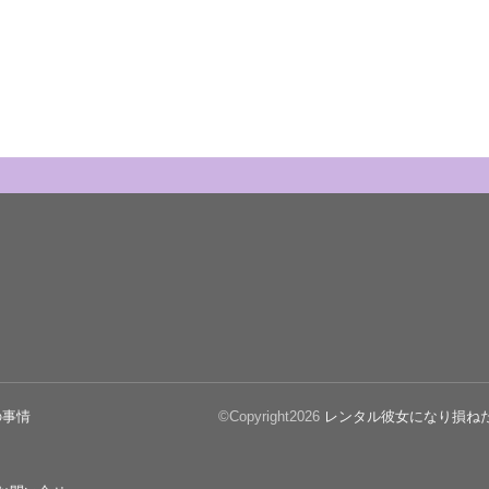
の事情
©Copyright2026
レンタル彼女になり損ねた