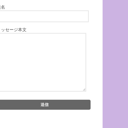
題名
メッセージ本文