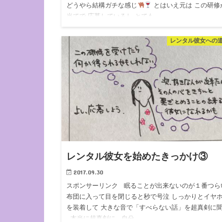
どうやら結構ガチな感じ
とはいえ元は この研修
当てで 応募しているし とても…
レンタル彼女への
レンタル彼女を始めたきっかけ③
2017.09.30
スポンサーリンク 眠ることが出来ないのが１番つら
布団に入って目を閉じると秒で号泣 しっかりとイヤ
を装着して 大きな音で「すべらない話」を超真剣に
本当に超真剣に 自分…