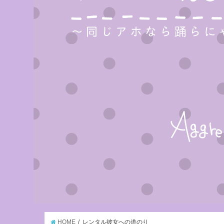
HOME
レンタル彼女への道のり