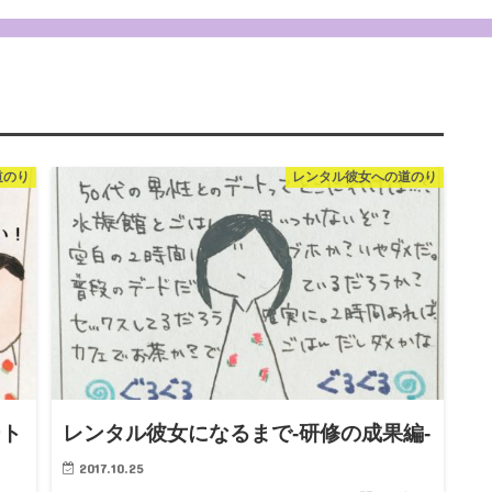
道のり
レンタル彼女への道のり
ート
レンタル彼女になるまで-研修の成果編-
2017.10.25