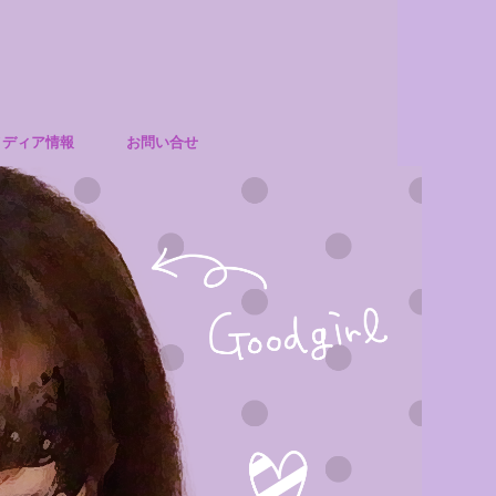
メディア情報
お問い合せ