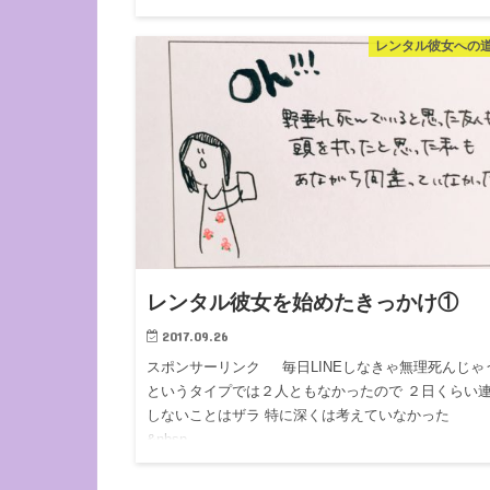
レンタル彼女への
レンタル彼女を始めたきっかけ①
2017.09.26
スポンサーリンク 毎日LINEしなきゃ無理死んじゃ
というタイプでは２人ともなかったので ２日くらい
しないことはザラ 特に深くは考えていなかった
&nbsp…